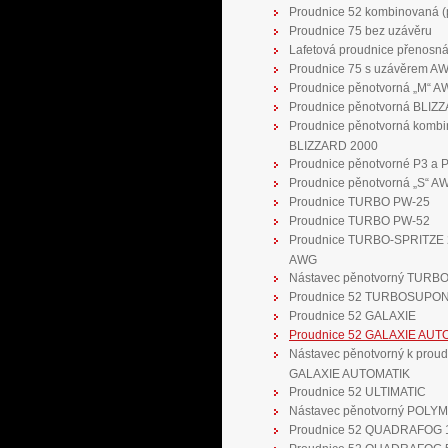
Proudnice 52 kombinovaná (p
Proudnice 75 bez uzávěru
Lafetová proudnice přenosn
Proudnice 75 s uzávěrem A
Proudnice pěnotvorná „M“ 
Proudnice pěnotvorná BLIZ
Proudnice pěnotvorná komb
BLIZZARD 2000
Proudnice pěnotvorné P3 a 
Proudnice pěnotvorná „S“ A
Proudnice TURBO PW-25
Proudnice TURBO PW-52
Proudnice TURBO-SPRITZE 
AWG
Nástavec pěnotvorný TURB
Proudnice 52 TURBOSUPO
Proudnice 52 GALAXIE
Proudnice 52 GALAXIE AUT
Nástavec pěnotvorný k proud
GALAXIE AUTOMATIK
Proudnice 52 ULTIMATIC
Nástavec pěnotvorný POL
Proudnice 52 QUADRAFOG 