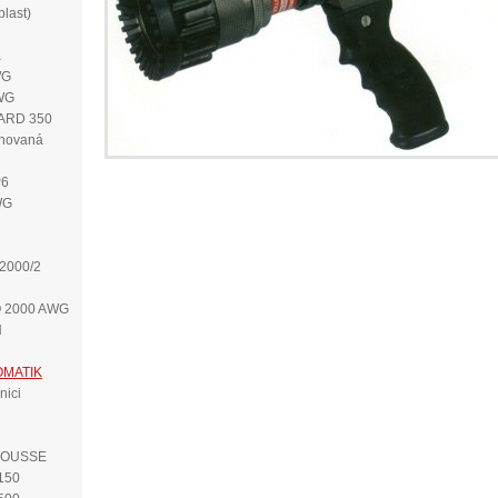
last)
á
WG
AWG
ZARD 350
inovaná
P6
WG
2000/2
O 2000 AWG
N
OMATIK
nici
YMOUSSE
150