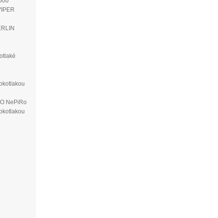
500
VIPER
ERLIN
otlaké
okotlakou
VO NePiRo
okotlakou