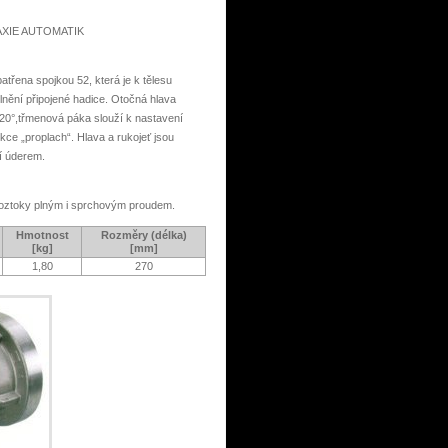
LAXIE AUTOMATIK
patřena spojkou 52, která je k tělesu
nění připojené hadice. Otočná hlava
20°,třmenová páka slouží k nastavení
kce „proplach“. Hlava a rukojeť jsou
í úderem.
roztoky plným i sprchovým proudem.
Hmotnost
Rozměry (délka)
[kg]
[mm]
1,80
270