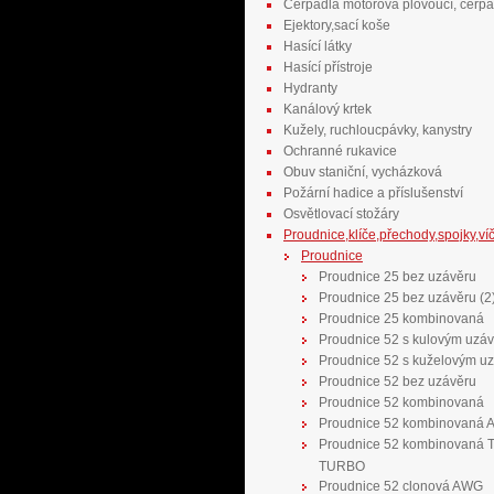
Čerpadla motorová plovoucí, čerpa
Ejektory,sací koše
Hasící látky
Hasící přístroje
Hydranty
Kanálový krtek
Kužely, ruchloucpávky, kanystry
Ochranné rukavice
Obuv staniční, vycházková
Požární hadice a příslušenství
Osvětlovací stožáry
Proudnice,klíče,přechody,spojky,ví
Proudnice
Proudnice 25 bez uzávěru
Proudnice 25 bez uzávěru (2
Proudnice 25 kombinovaná
Proudnice 52 s kulovým uzá
Proudnice 52 s kuželovým u
Proudnice 52 bez uzávěru
Proudnice 52 kombinovaná
Proudnice 52 kombinovaná
Proudnice 52 kombinovaná 
TURBO
Proudnice 52 clonová AWG