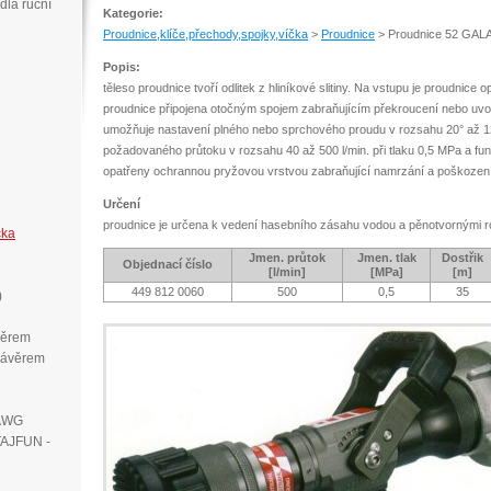
dla ruční
Kategorie:
Proudnice,klíče,přechody,spojky,víčka
>
Proudnice
>
Proudnice 52 GA
Popis:
těleso proudnice tvoří odlitek z hliníkové slitiny. Na vstupu je proudnice o
proudnice připojena otočným spojem zabraňujícím překroucení nebo uvol
umožňuje nastavení plného nebo sprchového proudu v rozsahu 20° až 1
požadovaného průtoku v rozsahu 40 až 500 l/min. při tlaku 0,5 MPa a fun
opatřeny ochrannou pryžovou vrstvou zabraňující namrzání a poškozen
Určení
proudnice je určena k vedení hasebního zásahu vodou a pěnotvornými 
čka
Jmen. průtok
Jmen. tlak
Dostřik
Objednací číslo
[l/min]
[MPa]
[m]
449 812 0060
500
0,5
35
)
věrem
závěrem
 AWG
TAJFUN -