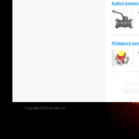
Kulový kohout
Přetlakový ven
Copyright 2010 by jetex.cz