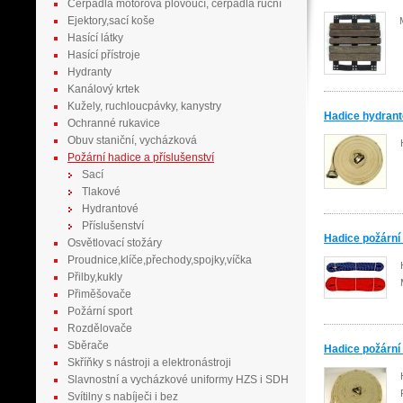
Čerpadla motorová plovoucí, čerpadla ruční
Ejektory,sací koše
Hasící látky
Hasící přístroje
Hydranty
Kanálový krtek
Kužely, ruchloucpávky, kanystry
Hadice hydran
Ochranné rukavice
Obuv staniční, vycházková
Požární hadice a příslušenství
Sací
Tlakové
Hydrantové
Příslušenství
Hadice požárn
Osvětlovací stožáry
Proudnice,klíče,přechody,spojky,víčka
Přilby,kukly
Přiměšovače
Požární sport
Rozdělovače
Sběrače
Hadice požárn
Skříňky s nástroji a elektronástroji
Slavnostní a vycházkové uniformy HZS i SDH
Svítilny s nabíječi i bez