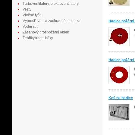
Turboventilátory, elektroventilátory
Vesty
Vlečné tyče
Vyprošťovací a záchranná technika
Hadice požárn
Vodní štít
Zásahový protipožární oblek
Žebříky,trhací háky
Hadice požární 
Koš na hadice