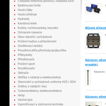
Čerpadla motorová plovoucí, čerpadla ruční
Ejektory,sací koše
Hasící látky
Hasící přístroje
Hydranty
Kanálový krtek
Kužely, ruchloucpávky, kanystry
Můstek přejez
Ochranné rukavice
Obuv staniční, vycházková
Požární hadice a příslušenství
Osvětlovací stožáry
Proudnice,klíče,přechody,spojky,víčka
Přilby,kukly
Přiměšovače
Nástavec pěnot
Požární sport
proudnici
Rozdělovače
Nástavec 
Sběrače
Skříňky s nástroji a elektronástroji
Slavnostní a vycházkové uniformy HZS i SDH
Svítilny s nabíječi i bez
Turboventilátory, elektroventilátory
Vesty
Nástavec pěn
Vlečné tyče
Vyprošťovací a záchranná technika