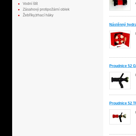
Vodní štít
Zásahový protipožární oblek
Žebříky,trhací háky
Nástěnný hydra
Proudnice 52 
Proudnice 52