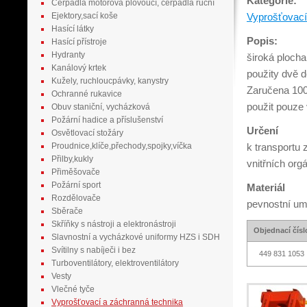
Kategorie:
Čerpadla motorová plovoucí, čerpadla ruční
Ejektory,sací koše
Vyprošťovací
Hasící látky
Popis:
Hasící přístroje
Hydranty
široká plocha
Kanálový krtek
použity dvě 
Kužely, ruchloucpávky, kanystry
Zaručena 100
Ochranné rukavice
použit pouze
Obuv staniční, vycházková
Požární hadice a příslušenství
Určení
Osvětlovací stožáry
Proudnice,klíče,přechody,spojky,víčka
k transportu
Přilby,kukly
vnitřních org
Přiměšovače
Požární sport
Materiál
Rozdělovače
pevnostní um
Sběrače
Skříňky s nástroji a elektronástroji
Objednací čísl
Slavnostní a vycházkové uniformy HZS i SDH
Svítilny s nabíječi i bez
449 831 1053
Turboventilátory, elektroventilátory
Vesty
Vlečné tyče
Vyprošťovací a záchranná technika