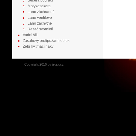
Sekera bourací
Motykosekera
Lano záchranné
Lano ventilové
Lano záchytné
Řezač svorníků
Vodní štít
Zásahový protipožární oblek
Žebříky,trhací háky
Copyright 2010 by jetex.cz