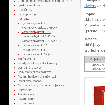
Kategorie:
Čerpadla motorová plovoucí, čerpadla ruční
Ejektory,sací koše
Hydranty
>
N
Hasící látky
Popis:
Hasící přístroje
Hydranty
skládá se z v
Hydrantový nástavec
25, průtokov
Hydrantový nástavec kulový
sprchové pro
Nástěnný hydrant D 25
Nástěnný hydrant D 25 (2)
Materiál
Nástěnný hydrant D 25 typ ART
skříň je vyro
Hydrantový ventil 25
Hydrantový ventil 52
průhledného p
Hydrantový ventil 52 (2)
Kanálový krtek
Objednací č
Kužely, ruchloucpávky, kanystry
449 324 3
Ochranné rukavice
449 324 3
Obuv staniční, vycházková
Požární hadice a příslušenství
Osvětlovací stožáry
Proudnice,klíče,přechody,spojky,víčka
Přilby,kukly
Přiměšovače
Požární sport
Rozdělovače