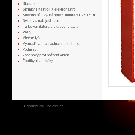
Sběrače
Skříňky s nástroji a elektronástroji
Slavnostní a vycházkové uniformy HZS i SDH
Svítilny s nabíječi i bez
Turboventilátory, elektroventilátory
Vesty
Vlečné tyče
Vyprošťovací a záchranná technika
Vodní štít
Zásahový protipožární oblek
Žebříky,trhací háky
Copyright 2010 by jetex.cz